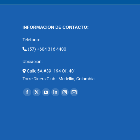
INFORMACIÓN DE CONTACTO:
Teléfono:
(57) +604 316 4400
Ubicación:
Calle 5A #39 -194 Of. 401
Torre Diners Club - Medellín, Colombia
Encuéntranos en:
Facebook
X
YouTube
Linkedin
Instagram
Mail
page
page
page
page
page
page
opens
opens
opens
opens
opens
opens
in
in
in
in
in
in
new
new
new
new
new
new
window
window
window
window
window
window