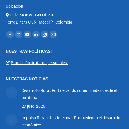
Ubicación:
Calle 5A #39 -194 Of. 401
Torre Diners Club - Medellín, Colombia
Encuéntranos en:
Facebook
X
YouTube
Linkedin
Instagram
Mail
page
page
page
page
page
page
NUESTRAS POLÍTICAS:
opens
opens
opens
opens
opens
opens
in
in
in
in
in
in
Protección de datos personales.
new
new
new
new
new
new
window
window
window
window
window
window
NUESTRAS NOTICIAS
Desarrollo Rural: Fortaleciendo comunidades desde el
territorio
27 julio, 2026
Impulso Rural e Institucional: Promoviendo el desarrollo
económico