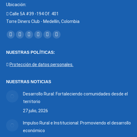
Ubicación:
Calle 5A #39 -194 Of. 401
Torre Diners Club - Medellín, Colombia
Encuéntranos en:
Facebook
X
YouTube
Linkedin
Instagram
Mail
page
page
page
page
page
page
NUESTRAS POLÍTICAS:
opens
opens
opens
opens
opens
opens
in
in
in
in
in
in
Protección de datos personales.
new
new
new
new
new
new
window
window
window
window
window
window
NUESTRAS NOTICIAS
Desarrollo Rural: Fortaleciendo comunidades desde el
territorio
27 julio, 2026
Impulso Rural e Institucional: Promoviendo el desarrollo
económico