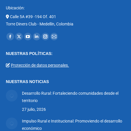
Ubicación:
Calle 5A #39 -194 Of. 401
Torre Diners Club - Medellín, Colombia
Encuéntranos en:
Facebook
X
YouTube
Linkedin
Instagram
Mail
page
page
page
page
page
page
NUESTRAS POLÍTICAS:
opens
opens
opens
opens
opens
opens
in
in
in
in
in
in
Protección de datos personales.
new
new
new
new
new
new
window
window
window
window
window
window
NUESTRAS NOTICIAS
Desarrollo Rural: Fortaleciendo comunidades desde el
territorio
27 julio, 2026
Impulso Rural e Institucional: Promoviendo el desarrollo
económico