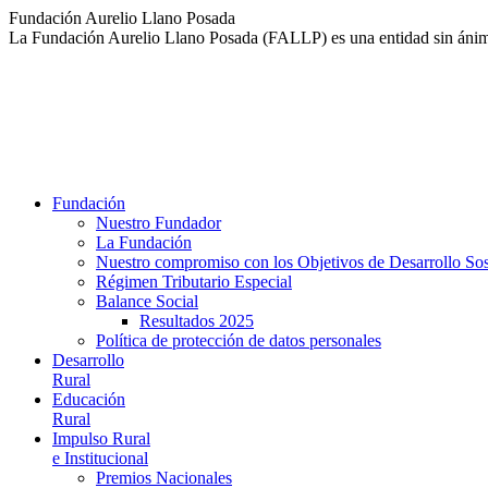
Saltar
Fundación Aurelio Llano Posada
al
La Fundación Aurelio Llano Posada (FALLP) es una entidad sin ánimo 
contenido
Fundación
Nuestro Fundador
La Fundación
Nuestro compromiso con los Objetivos de Desarrollo So
Régimen Tributario Especial
Balance Social
Resultados 2025
Política de protección de datos personales
Desarrollo
Rural
Educación
Rural
Impulso Rural
e Institucional
Premios Nacionales