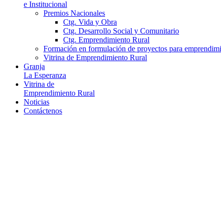
e Institucional
Premios Nacionales
Ctg. Vida y Obra
Ctg. Desarrollo Social y Comunitario
Ctg. Emprendimiento Rural
Formación en formulación de proyectos para emprendimie
Vitrina de Emprendimiento Rural
Granja
La Esperanza
Vitrina de
Emprendimiento Rural
Noticias
Contáctenos