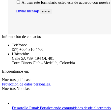
Al usar este formulario usted esta de acuerdo con nuestra 
Enviar mensaje
Información de contacto:
Teléfono:
(57) +604 316 4400
Ubicación:
Calle 5A #39 -194 Of. 401
Torre Diners Club - Medellín, Colombia
Encuéntranos en:
Facebook
X
YouTube
Linkedin
Instagram
Mail
Nuestras políticas:
page
page
page
page
page
page
Protección de datos personales.
opens
opens
opens
opens
opens
opens
Nuestras Noticias
in
in
in
in
in
in
new
new
new
new
new
new
window
window
window
window
window
window
Desarrollo Rural: Fortaleciendo comunidades desde el territorio