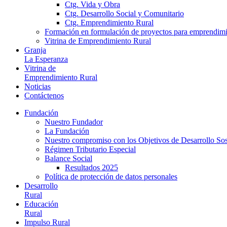
Ctg. Vida y Obra
Ctg. Desarrollo Social y Comunitario
Ctg. Emprendimiento Rural
Formación en formulación de proyectos para emprendimie
Vitrina de Emprendimiento Rural
Granja
La Esperanza
Vitrina de
Emprendimiento Rural
Noticias
Contáctenos
Fundación
Nuestro Fundador
La Fundación
Nuestro compromiso con los Objetivos de Desarrollo So
Régimen Tributario Especial
Balance Social
Resultados 2025
Política de protección de datos personales
Desarrollo
Rural
Educación
Rural
Impulso Rural