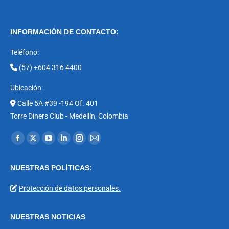
INFORMACIÓN DE CONTACTO:
Teléfono:
(57) +604 316 4400
Ubicación:
Calle 5A #39 -194 Of. 401
Torre Diners Club - Medellín, Colombia
Encuéntranos en:
Facebook
X
YouTube
Linkedin
Instagram
Mail
page
page
page
page
page
page
NUESTRAS POLÍTICAS:
opens
opens
opens
opens
opens
opens
in
in
in
in
in
in
Protección de datos personales.
new
new
new
new
new
new
window
window
window
window
window
window
NUESTRAS NOTICIAS