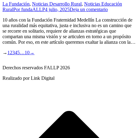
La Fundación
,
Noticias Desarrollo Rural
,
Noticias Educación
Rural
Por
fundaALLP
4 julio, 2025
Deja un comentario
10 años con la Fundación Fraternidad Medellín La construcción de
una ruralidad más equitativa, justa e inclusiva no es un camino que
se recorre en solitario, requiere de alianzas estratégicas que
compartan una misma visión y se articulen en torno a un propósito
común. Por eso, en este artículo queremos exaltar la alianza con la…
→
1
2
3
4
5
…
10
→
Derechos reservados FALLP 2026
Realizado por Link Digital
I
a
T