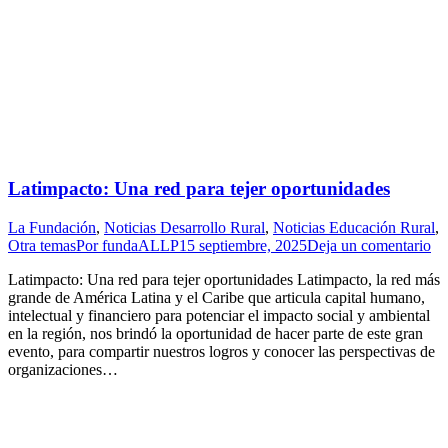
Latimpacto: Una red para tejer oportunidades
La Fundación
,
Noticias Desarrollo Rural
,
Noticias Educación Rural
,
Otra temas
Por
fundaALLP
15 septiembre, 2025
Deja un comentario
Latimpacto: Una red para tejer oportunidades Latimpacto, la red más
grande de América Latina y el Caribe que articula capital humano,
intelectual y financiero para potenciar el impacto social y ambiental
en la región, nos brindó la oportunidad de hacer parte de este gran
evento, para compartir nuestros logros y conocer las perspectivas de
organizaciones…