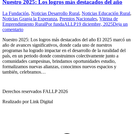
Nuestro 2025: Los logros más destacados del año
La Fundación
,
Noticias Desarrollo Rural
,
Noticias Educación Rural
,
Noticias Granja la Esperanza
,
Premios Nacionales
,
Vitrina de
Emprendimiento Rural
Por
fundaALLP
19 diciembre, 2025
Deja un
comentario
Nuestro 2025: Los logros más destacados del año El 2025 marcó un
año de avances significativos, donde cada uno de nuestros
programas ha logrado impactar en el desarrollo de la ruralidad del
país, en un periodo donde construimos colectivamente junto a
comunidades campesinas, brindamos oportunidades estudio,
formalizamos nuevas alianzas, conocimos nuevos espacios y
también, celebramos…
Derechos reservados FALLP 2026
Realizado por Link Digital
I
a
T