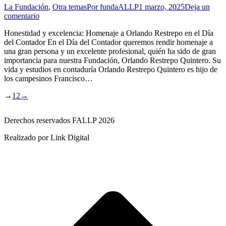
La Fundación
,
Otra temas
Por
fundaALLP
1 marzo, 2025
Deja un
comentario
Honestidad y excelencia: Homenaje a Orlando Restrepo en el Día
del Contador En el Día del Contador queremos rendir homenaje a
una gran persona y un excelente profesional, quién ha sido de gran
importancia para nuestra Fundación, Orlando Restrepo Quintero. Su
vida y estudios en contaduría Orlando Restrepo Quintero es hijo de
los campesinos Francisco…
→
1
2
→
Derechos reservados FALLP 2026
Realizado por Link Digital
I
a
T