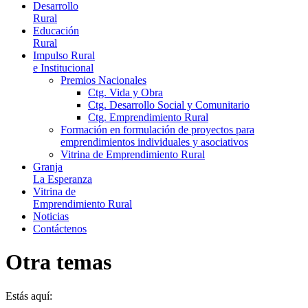
Desarrollo
Rural
Educación
Rural
Impulso Rural
e Institucional
Premios Nacionales
Ctg. Vida y Obra
Ctg. Desarrollo Social y Comunitario
Ctg. Emprendimiento Rural
Formación en formulación de proyectos para
emprendimientos individuales y asociativos
Vitrina de Emprendimiento Rural
Granja
La Esperanza
Vitrina de
Emprendimiento Rural
Noticias
Contáctenos
Otra temas
Estás aquí: