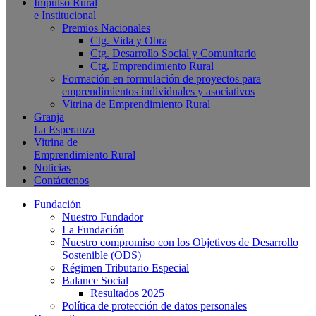
Impulso Rural
e Institucional
Premios Nacionales
Ctg. Vida y Obra
Ctg. Desarrollo Social y Comunitario
Ctg. Emprendimiento Rural
Formación en formulación de proyectos para
emprendimientos individuales y asociativos
Vitrina de Emprendimiento Rural
Granja
La Esperanza
Vitrina de
Emprendimiento Rural
Noticias
Contáctenos
Fundación
Nuestro Fundador
La Fundación
Nuestro compromiso con los Objetivos de Desarrollo
Sostenible (ODS)
Régimen Tributario Especial
Balance Social
Resultados 2025
Política de protección de datos personales