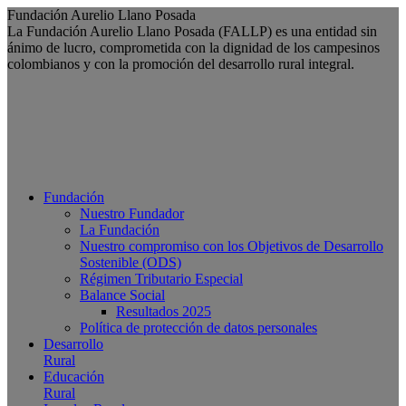
Saltar
Fundación Aurelio Llano Posada
al
La Fundación Aurelio Llano Posada (FALLP) es una entidad sin
contenido
ánimo de lucro, comprometida con la dignidad de los campesinos
colombianos y con la promoción del desarrollo rural integral.
Fundación
Nuestro Fundador
La Fundación
Nuestro compromiso con los Objetivos de Desarrollo
Sostenible (ODS)
Régimen Tributario Especial
Balance Social
Resultados 2025
Política de protección de datos personales
Desarrollo
Rural
Educación
Rural