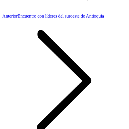
Publicación
Anterior
Encuentro con líderes del suroeste de Antioquia
anterior: