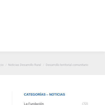
Vitrina de
Noticias
Contáctenos
nza
Emprendimiento Rural
tás aquí:
cio
Noticias Desarrollo Rural
Desarrollo territorial comunitario
CATEGORÍAS – NOTICIAS
La Fundación
(72)