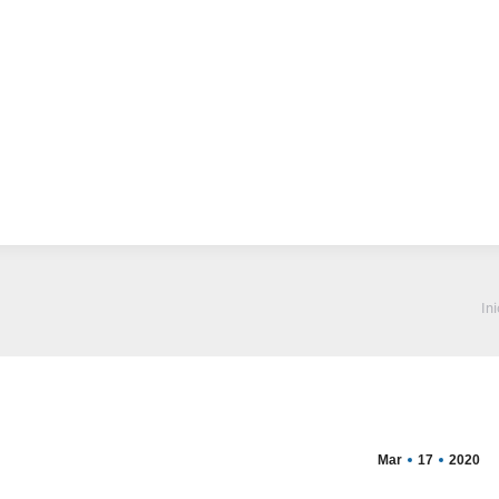
Desarrollo
Educación
Impulso Rural
Granja
ón
Rural
Rural
e Institucional
La Espera
Es
Ini
Mar
17
2020