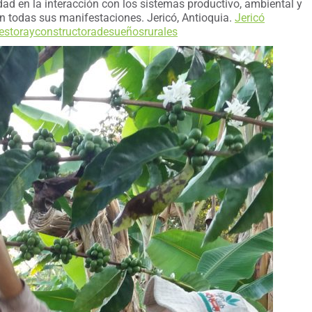
 en la interacción con los sistemas productivo, ambiental y
en todas sus manifestaciones. Jericó, Antioquia.
Jericó
estorayconstructoradesueñosrurales