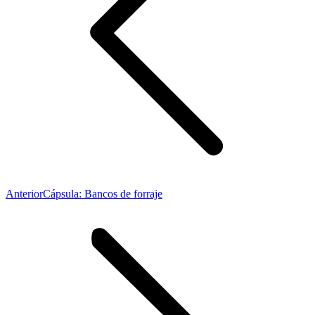
Publicación
Anterior
Cápsula: Bancos de forraje
anterior: