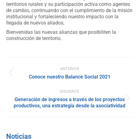
territorios rurales y su participación activa como agentes
de cambio, continuando con el cumplimiento de la misión
institucional y fortaleciendo nuestro impacto con la
llegada de nuevos aliados,
Bienvenidas las nuevas alianzas que posibiliten la
construcción de territorio.
Navegación
ANTERIOR
entre
Publicación
Conoce nuestro Balance Social 2021
anterior:
publicaciones
SIGUIENTE
Generación de ingresos a través de los proyectos
Publicación
productivos, una estrategia desde la asociatividad
siguiente:
Noticias