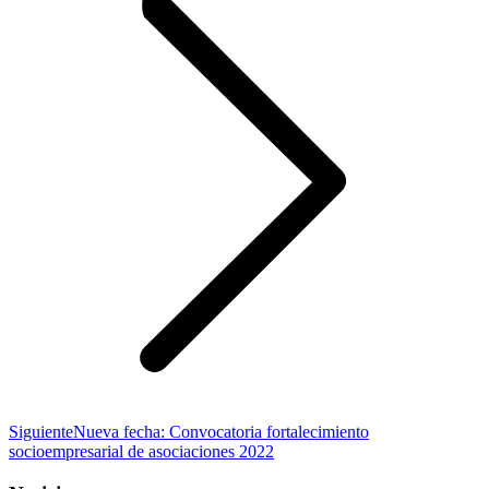
Publicación
Siguiente
Nueva fecha: Convocatoria fortalecimiento
siguiente:
socioempresarial de asociaciones 2022