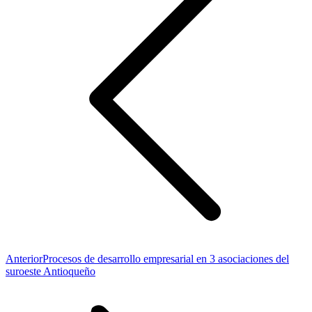
Publicación
Anterior
Procesos de desarrollo empresarial en 3 asociaciones del
anterior:
suroeste Antioqueño