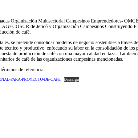
ominadas Organización Multisectorial Campesinos Emprendedores- O
les-AGECOSUR de Jericó y Organización Campesinos Construyendo Fut
ducción de café.
les, se pretende consolidar modelos de negocio sostenibles a través de 
 técnico y productivo, enfocando su labor en la consolidación de los p
apuesta de producción de café con una mayor calidad en taza. También s
nitarios de café de las organizaciones campesinas mencionadas.
 términos de referencia:
ONAL-PARA-PROYECTO-DE-CAFE
Descarga