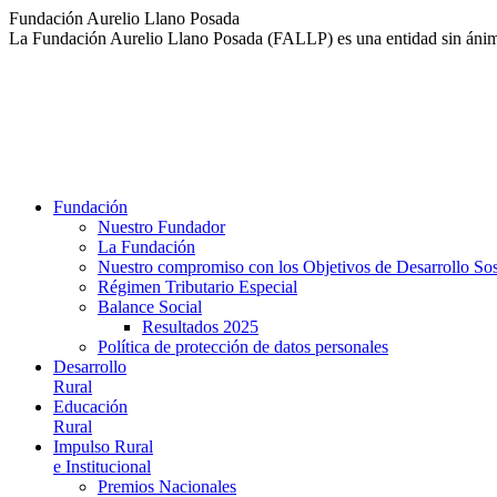
Saltar
Fundación Aurelio Llano Posada
al
La Fundación Aurelio Llano Posada (FALLP) es una entidad sin ánimo 
contenido
Fundación
Nuestro Fundador
La Fundación
Nuestro compromiso con los Objetivos de Desarrollo So
Régimen Tributario Especial
Balance Social
Resultados 2025
Política de protección de datos personales
Desarrollo
Rural
Educación
Rural
Impulso Rural
e Institucional
Premios Nacionales