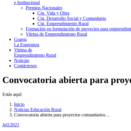
e Institucional
Premios Nacionales
Ctg. Vida y Obra
Ctg. Desarrollo Social y Comunitario
Ctg. Emprendimiento Rural
Formación en formulación de proyectos para emprendimie
Vitrina de Emprendimiento Rural
Granja
La Esperanza
Vitrina de
Emprendimiento Rural
Noticias
Contáctenos
Convocatoria abierta para proye
Estás aquí:
Inicio
Noticias Educación Rural
Convocatoria abierta para proyectos comunitarios…
Jul
1
2021