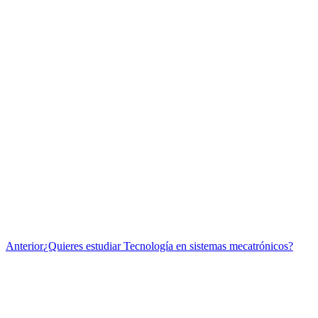
Publicación
Anterior
¿Quieres estudiar Tecnología en sistemas mecatrónicos?
anterior: