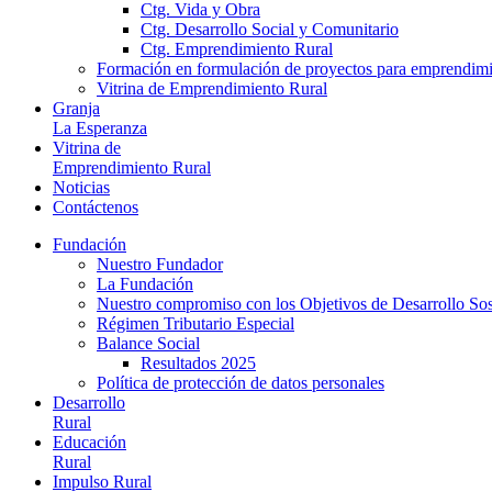
Ctg. Vida y Obra
Ctg. Desarrollo Social y Comunitario
Ctg. Emprendimiento Rural
Formación en formulación de proyectos para emprendimie
Vitrina de Emprendimiento Rural
Granja
La Esperanza
Vitrina de
Emprendimiento Rural
Noticias
Contáctenos
Fundación
Nuestro Fundador
La Fundación
Nuestro compromiso con los Objetivos de Desarrollo So
Régimen Tributario Especial
Balance Social
Resultados 2025
Política de protección de datos personales
Desarrollo
Rural
Educación
Rural
Impulso Rural