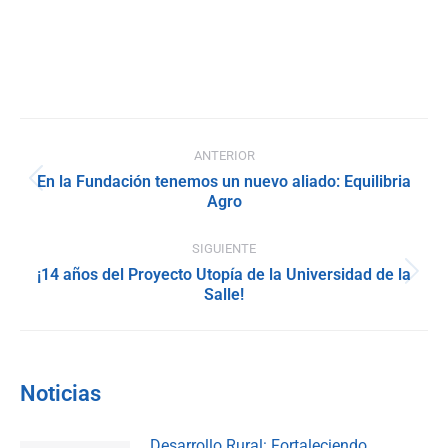
Navegación
ANTERIOR
entre
En la Fundación tenemos un nuevo aliado: Equilibria
Publicación
Agro
publicaciones
anterior:
SIGUIENTE
¡14 años del Proyecto Utopía de la Universidad de la
Publicación
Salle!
siguiente:
Noticias
Desarrollo Rural: Fortaleciendo