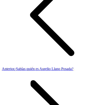
Publicación
Anterior
¿Sabías quién es Aurelio Llano Posada?
anterior: