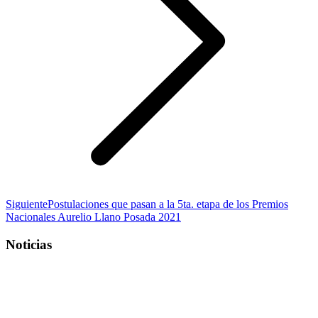
Publicación
Siguiente
Postulaciones que pasan a la 5ta. etapa de los Premios
siguiente:
Nacionales Aurelio Llano Posada 2021
Noticias