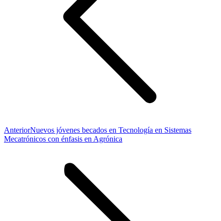
Publicación
Anterior
Nuevos jóvenes becados en Tecnología en Sistemas
anterior:
Mecatrónicos con énfasis en Agrónica