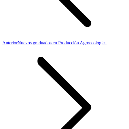
Publicación
Anterior
Nuevos graduados en Producción Agroecologíca
anterior: