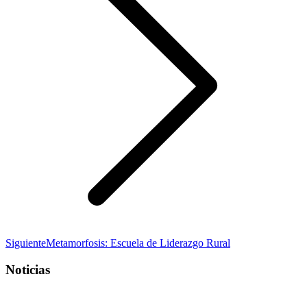
Publicación
Siguiente
Metamorfosis: Escuela de Liderazgo Rural
siguiente:
Noticias