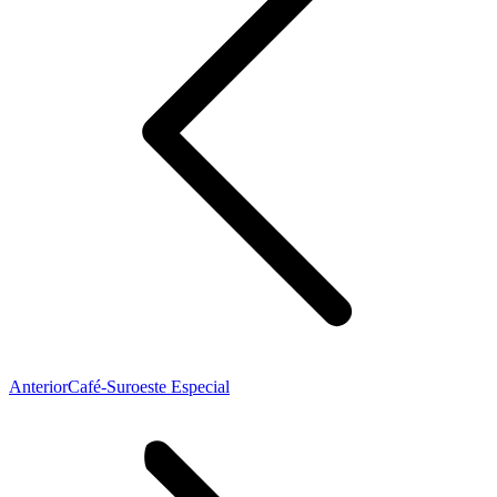
Publicación
Anterior
Café-Suroeste Especial
anterior: