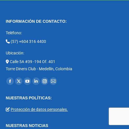
INFORMACIÓN DE CONTACTO:
Teléfono:
(57) +604 316 4400
Ubicación:
Calle 5A #39 -194 Of. 401
Torre Diners Club - Medellín, Colombia
Encuéntranos en:
Facebook
X
YouTube
Linkedin
Instagram
Mail
page
page
page
page
page
page
NUESTRAS POLÍTICAS:
opens
opens
opens
opens
opens
opens
in
in
in
in
in
in
Protección de datos personales.
new
new
new
new
new
new
window
window
window
window
window
window
NUESTRAS NOTICIAS