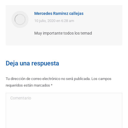
Mercedes Ramírez callejas
dice:
10 julio, 2020 en 6:28 am
Muy importante todos los temad
Deja una respuesta
Tu dirección de correo electrónico no será publicada. Los campos
requeridos están marcados
*
Comentario