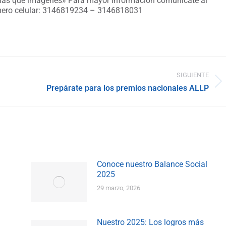
 más que imágenes» Para mayor información comunícate al
úmero celular: 3146819234 – 3146818031
SIGUIENTE
Publicación
Prepárate para los premios nacionales ALLP
siguiente:
Conoce nuestro Balance Social
2025
29 marzo, 2026
Nuestro 2025: Los logros más