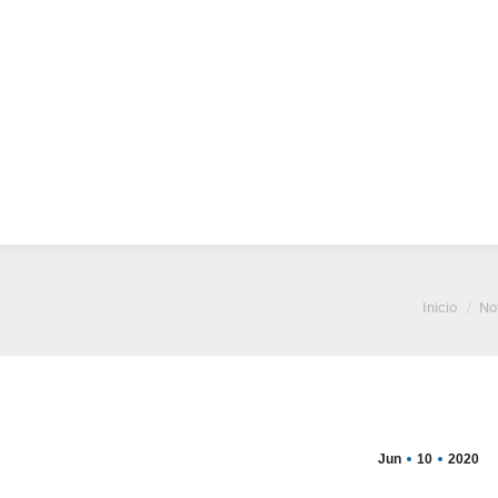
Desarrollo
Educación
Impulso Rural
Granja
ón
Rural
Rural
e Institucional
La Espera
Estás aqu
Inicio
No
Jun
10
2020