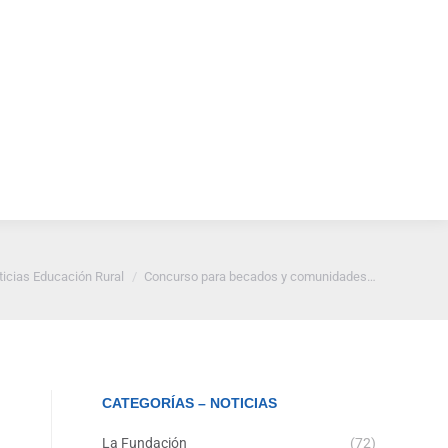
Vitrina de
Noticias
Contáctenos
nza
Emprendimiento Rural
í:
ticias Educación Rural
Concurso para becados y comunidades…
CATEGORÍAS – NOTICIAS
La Fundación
(72)