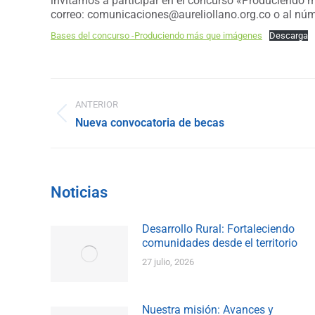
invitamos a participar en el concurso «Produciendo
correo: comunicaciones@aureliollano.org.co o al n
Bases del concurso -Produciendo más que imágenes
Descarga
Navegación
ANTERIOR
entre
Publicación
Nueva convocatoria de becas
anterior:
publicaciones
Noticias
Desarrollo Rural: Fortaleciendo
comunidades desde el territorio
27 julio, 2026
Nuestra misión: Avances y