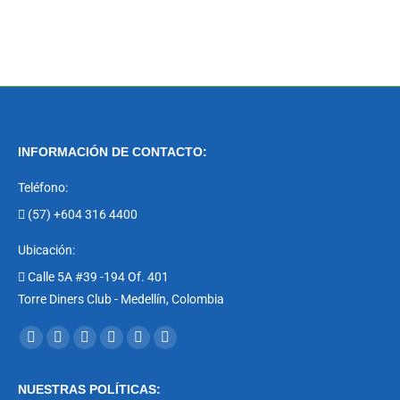
INFORMACIÓN DE CONTACTO:
Teléfono:
(57) +604 316 4400
Ubicación:
Calle 5A #39 -194 Of. 401
Torre Diners Club - Medellín, Colombia
Encuéntranos en:
Facebook
X
YouTube
Linkedin
Instagram
Mail
page
page
page
page
page
page
NUESTRAS POLÍTICAS:
opens
opens
opens
opens
opens
opens