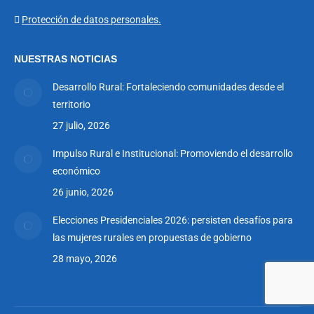
in
in
in
in
in
in
Protección de datos personales.
new
new
new
new
new
new
window
window
window
window
window
window
NUESTRAS NOTICIAS
Desarrollo Rural: Fortaleciendo comunidades desde el
territorio
27 julio, 2026
Impulso Rural e Institucional: Promoviendo el desarrollo
económico
26 junio, 2026
Elecciones Presidenciales 2026: persisten desafíos para
las mujeres rurales en propuestas de gobierno
28 mayo, 2026