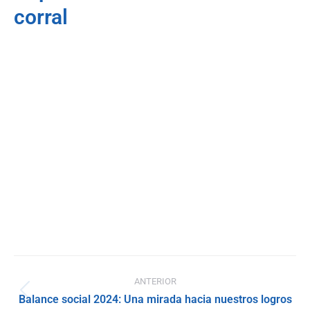
corral
Navegación
ANTERIOR
entre
Publicación
Balance social 2024: Una mirada hacia nuestros logros
anterior: