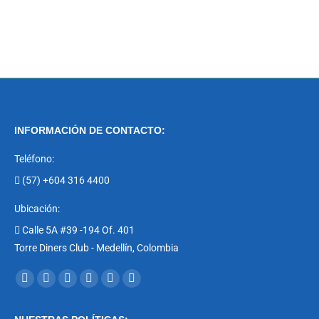
INFORMACIÓN DE CONTACTO:
Teléfono:
(57) +604 316 4400
Ubicación:
Calle 5A #39 -194 Of. 401
Torre Diners Club - Medellín, Colombia
Encuéntranos en:
Facebook
X
YouTube
Linkedin
Instagram
Mail
page
page
page
page
page
page