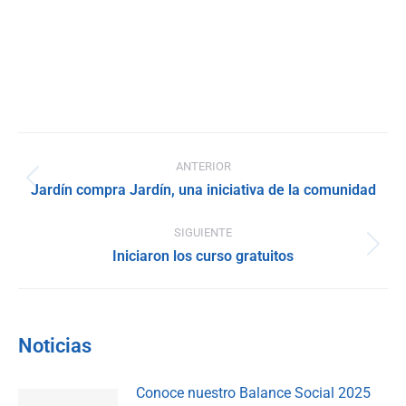
Navegación
ANTERIOR
entre
Publicación
Jardín compra Jardín, una iniciativa de la comunidad
anterior:
publicaciones
SIGUIENTE
Publicación
Iniciaron los curso gratuitos
siguiente:
Noticias
Conoce nuestro Balance Social 2025