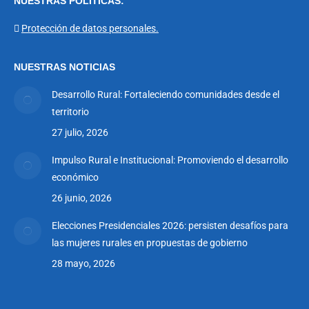
NUESTRAS POLÍTICAS:
opens
opens
opens
opens
opens
opens
in
in
in
in
in
in
Protección de datos personales.
new
new
new
new
new
new
window
window
window
window
window
window
NUESTRAS NOTICIAS
Desarrollo Rural: Fortaleciendo comunidades desde el
territorio
27 julio, 2026
Impulso Rural e Institucional: Promoviendo el desarrollo
económico
26 junio, 2026
Elecciones Presidenciales 2026: persisten desafíos para
las mujeres rurales en propuestas de gobierno
28 mayo, 2026