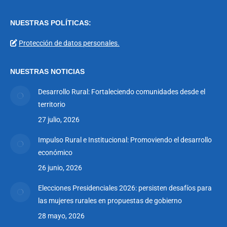
page
page
page
page
page
page
NUESTRAS POLÍTICAS:
opens
opens
opens
opens
opens
opens
in
in
in
in
in
in
Protección de datos personales.
new
new
new
new
new
new
window
window
window
window
window
window
NUESTRAS NOTICIAS
Desarrollo Rural: Fortaleciendo comunidades desde el
territorio
27 julio, 2026
Impulso Rural e Institucional: Promoviendo el desarrollo
económico
26 junio, 2026
Elecciones Presidenciales 2026: persisten desafíos para
las mujeres rurales en propuestas de gobierno
28 mayo, 2026