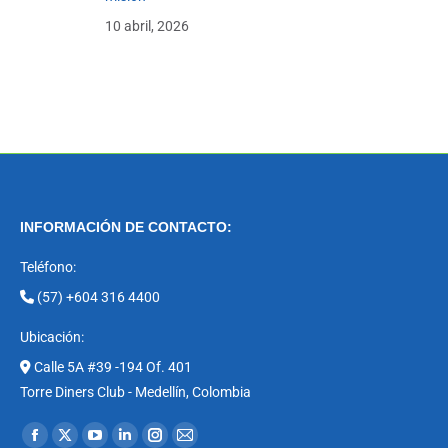
10 abril, 2026
INFORMACIÓN DE CONTACTO:
Teléfono:
(57) +604 316 4400
Ubicación:
Calle 5A #39 -194 Of. 401
Torre Diners Club - Medellín, Colombia
Encuéntranos en:
Facebook
X
YouTube
Linkedin
Instagram
Mail