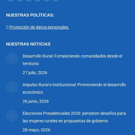
Facebook
X
YouTube
Linkedin
Instagram
Mail
page
page
page
page
page
page
NUESTRAS POLÍTICAS:
opens
opens
opens
opens
opens
opens
in
in
in
in
in
in
Protección de datos personales.
new
new
new
new
new
new
window
window
window
window
window
window
NUESTRAS NOTICIAS
Desarrollo Rural: Fortaleciendo comunidades desde el
territorio
27 julio, 2026
Impulso Rural e Institucional: Promoviendo el desarrollo
económico
26 junio, 2026
Elecciones Presidenciales 2026: persisten desafíos para
las mujeres rurales en propuestas de gobierno
28 mayo, 2026