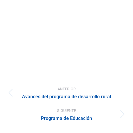
Navegación
ANTERIOR
entre
Publicación
Avances del programa de desarrollo rural
anterior:
publicaciones
SIGUIENTE
Publicación
Programa de Educación
siguiente: