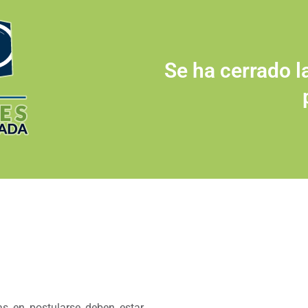
Se ha cerrado l
as en postularse deben estar