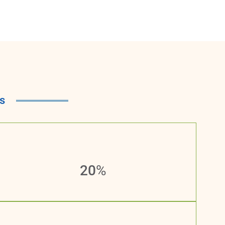
os
20
%