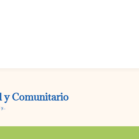
Desarrollo
Educación
Impulso Rural
Granja
ón
Rural
Rural
e Institucional
La Espera
l y Comunitario
l y…