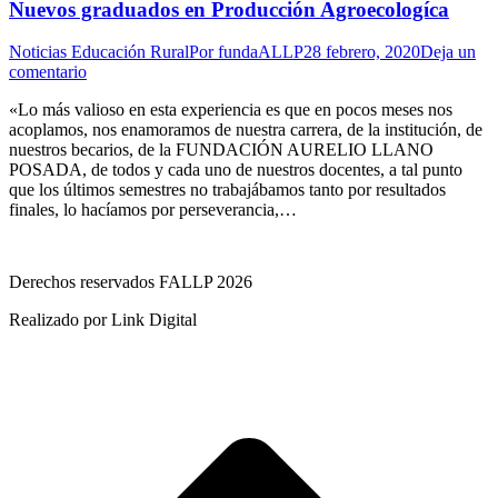
Nuevos graduados en Producción Agroecologíca
Noticias Educación Rural
Por
fundaALLP
28 febrero, 2020
Deja un
comentario
«Lo más valioso en esta experiencia es que en pocos meses nos
acoplamos, nos enamoramos de nuestra carrera, de la institución, de
nuestros becarios, de la FUNDACIÓN AURELIO LLANO
POSADA, de todos y cada uno de nuestros docentes, a tal punto
que los últimos semestres no trabajábamos tanto por resultados
finales, lo hacíamos por perseverancia,…
Derechos reservados FALLP 2026
Realizado por Link Digital
I
a
T