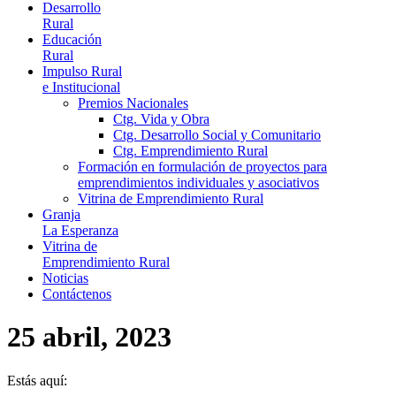
Desarrollo
Rural
Educación
Rural
Impulso Rural
e Institucional
Premios Nacionales
Ctg. Vida y Obra
Ctg. Desarrollo Social y Comunitario
Ctg. Emprendimiento Rural
Formación en formulación de proyectos para
emprendimientos individuales y asociativos
Vitrina de Emprendimiento Rural
Granja
La Esperanza
Vitrina de
Emprendimiento Rural
Noticias
Contáctenos
25 abril, 2023
Estás aquí: