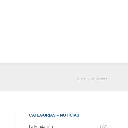
a
Vitrina de
Noticias
Contáctenos
anza
Emprendimiento Rural
Estás aquí:
Inicio
Mi cuenta
CATEGORÍAS – NOTICIAS
La Fundación
(72)