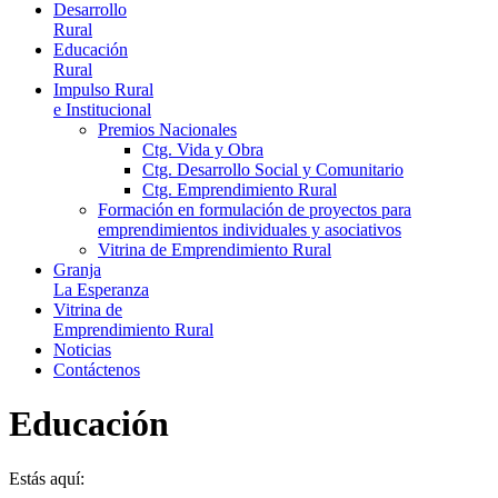
Desarrollo
Rural
Educación
Rural
Impulso Rural
e Institucional
Premios Nacionales
Ctg. Vida y Obra
Ctg. Desarrollo Social y Comunitario
Ctg. Emprendimiento Rural
Formación en formulación de proyectos para
emprendimientos individuales y asociativos
Vitrina de Emprendimiento Rural
Granja
La Esperanza
Vitrina de
Emprendimiento Rural
Noticias
Contáctenos
Educación
Estás aquí: